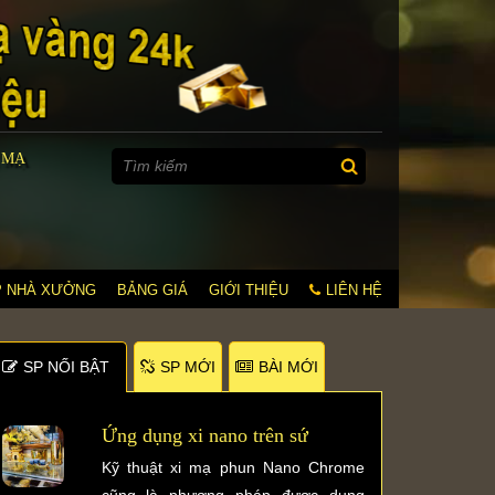
 MẠ
P NHÀ XƯỞNG
BẢNG GIÁ
GIỚI THIỆU
LIÊN HỆ
SP NỐI BẬT
SP MỚI
BÀI MỚI
Ứng dụng xi nano trên sứ
Kỹ thuật xi mạ phun Nano Chrome
cũng là phương pháp được dụng