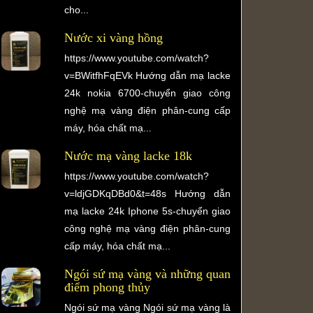
cho...
Nước xi vàng hồng
https://www.youtube.com/watch?
v=BWitfhFqEVk Hướng dẫn mạ lacke
24k nokia 6700-chuyển giao công
nghệ mạ vàng điện phân-cung cấp
máy, hóa chất mạ...
Nước mạ vàng lacke 18k
https://www.youtube.com/watch?
v=ldjGDKqDBd0&t=48s Hướng dẫn
mạ lacke 24k Iphone 5s-chuyển giao
công nghệ mạ vàng điện phân-cung
cấp máy, hóa chất mạ...
Ngói sứ mạ vàng và những quan
điểm phong thủy
Ngói sứ mạ vàng Ngói sứ mạ vàng là