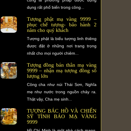
dụng rất phổ biến trong công...
Tượng phật mạ vàng 9999 –
phục chế tượng- bảo hành 2
năm cho quý khách
Tượng phật là biểu tượng linh thiêng
được đặt ở những nơi trang trọng
nhất cho mọi người chiêm...
Tượng đồng bán thân mạ vàng
9999 – nhận mạ tượng đồng số
lượng lớn
Công cha như núi Thái Sơn, Nghĩa
mẹ như nước trong nguồn chảy ra.
Thật vậy, Cha mẹ sinh...
TƯỢNG BÁC HỒ VÀ CHIẾN
SỸ TÌNH BÁO MẠ VÀNG
9999
Hồ Chí Minh là một nhà cách mạng,