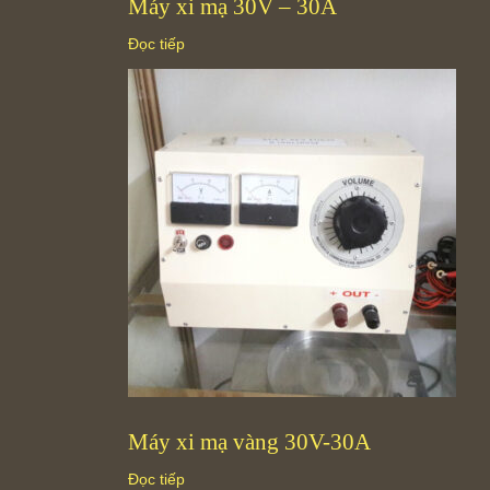
Máy xi mạ 30V – 30A
Đọc tiếp
Máy xi mạ vàng 30V-30A
Đọc tiếp