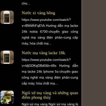
cho...
Nước xi vàng hồng
https://www.youtube.com/watch?
v=BWitfhFqEVk Hướng dẫn mạ lacke
24k nokia 6700-chuyển giao công
nghệ mạ vàng điện phân-cung cấp
máy, hóa chất mạ...
Nước mạ vàng lacke 18k
https://www.youtube.com/watch?
v=ldjGDKqDBd0&t=48s Hướng dẫn
mạ lacke 24k Iphone 5s-chuyển giao
công nghệ mạ vàng điện phân-cung
cấp máy, hóa chất mạ...
Ngói sứ mạ vàng và những quan
điểm phong thủy
Ngói sứ mạ vàng Ngói sứ mạ vàng là