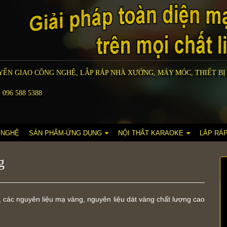
ỂN GIAO CÔNG NGHỆ, LẮP RÁP NHÀ XƯỞNG, MÁY MÓC, THIẾT BỊ
 096 588 5388
 NGHỆ
SẢN PHẨM-ỨNG DỤNG
NỘI THẤT KARAOKE
LẮP RÁ
g
g, các nguyên liệu mạ vàng, nguyên liệu dát vàng chất lượng cao