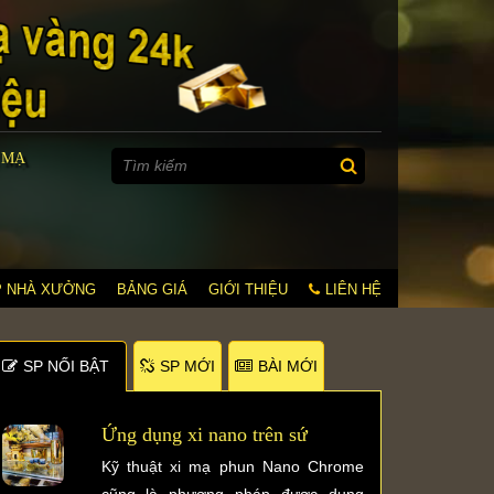
 MẠ
P NHÀ XƯỞNG
BẢNG GIÁ
GIỚI THIỆU
LIÊN HỆ
SP NỐI BẬT
SP MỚI
BÀI MỚI
Ứng dụng xi nano trên sứ
Kỹ thuật xi mạ phun Nano Chrome
cũng là phương pháp được dụng