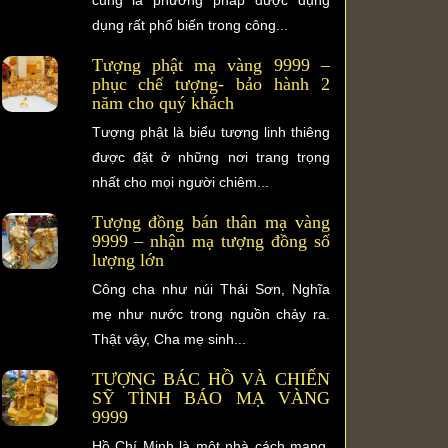
dụng rất phổ biến trong công...
Tượng phật mạ vàng 9999 –
phục chế tượng- bảo hành 2
năm cho quý khách
Tượng phật là biểu tượng linh thiêng
được đặt ở những nơi trang trọng
nhất cho mọi người chiêm...
Tượng đồng bán thân mạ vàng
9999 – nhận mạ tượng đồng số
lượng lớn
Công cha như núi Thái Sơn, Nghĩa
mẹ như nước trong nguồn chảy ra.
Thật vậy, Cha mẹ sinh...
TƯỢNG BÁC HỒ VÀ CHIẾN
SỸ TÌNH BÁO MẠ VÀNG
9999
Hồ Chí Minh là một nhà cách mạng,