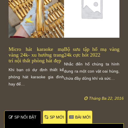
Micro hát karaoke mạ
Bộ sưu tập hổ mạ vàng
Tượ
vàng 24k- xu hướng trang
24k cực hót 2022
deco
trí nội thất phòng hát đẹp
xi 
Nhắc đến hổ chúng ta hình
Khi bạn có dự định thiết kế
Khôn
dung ra một con vật oai hùng,
phòng hát karaoke gia đình
hết 
chứa đầy dũng khí và sức…
hay để…
phẩm
dec
Tháng Ba 22, 2016
SP NỐI BẬT
SP MỚI
BÀI MỚI