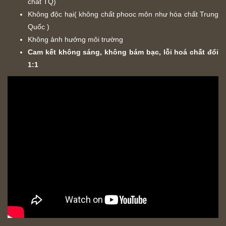
chất TQ)
Không độc hại( không chất phooc môn như hóa chất Trung
Quốc )
Không ảnh hưởng môi trường
Cam kết không sáng, không bám bạc, lỗi hoá chất đổi
1:1