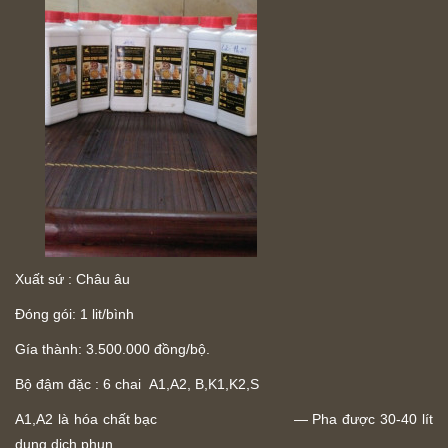
Xuất sứ : Châu âu
Đóng gói: 1 lit/bình
Gía thành: 3.500.000 đồng/bộ.
Bộ đậm đặc : 6 chai A1,A2, B,K1,K2,S
A1,A2 là hóa chất bạc — Pha được 30-40 lít
dung dịch phun