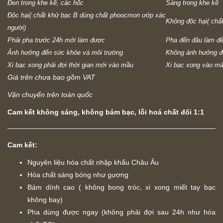
Đen trong khe kẽ, các hốc
Sáng trong khe kẽ
Độc hại( chất khử bạc B dùng chất phoocmon ướp xác
Không độc hại( chấ
người)
Phải pha trước 24h mới làm được
Pha đến đâu làm đế
Ảnh hưởng đến sức khỏe và môi trường
Không ảnh hưởng đ
Xi bạc xong phải đợi thời gian mới vào mầu
Xi bạc xong vào m
Giá trên chưa bao gồm VAT
Vận chuyển trên toàn quốc
Cam kết không sáng, không bám bạc, lỗi hoá chất đổi 1:1
Cam kết:
Nguyên liệu hóa chất nhập khẩu Châu Âu
Hóa chất sáng bóng như gương
Bám dính cao ( không bong tróc, xi xong miết tay bạc
không bay)
Pha dùng được ngay (không phải đợi sau 24h như hóa