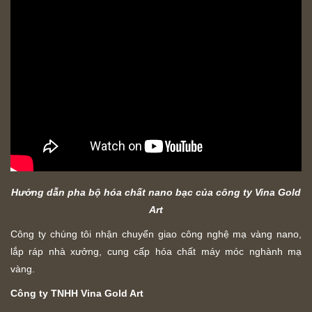
Hướng dẫn pha bộ hóa chất nano bạc của công ty Vina Gold
Art
Công ty chúng tôi nhận chuyển giao công nghệ mạ vàng nano,
lắp ráp nhà xưởng, cung cấp hóa chất máy móc nghành mạ
vàng.
Công ty TNHH Vina Gold Art