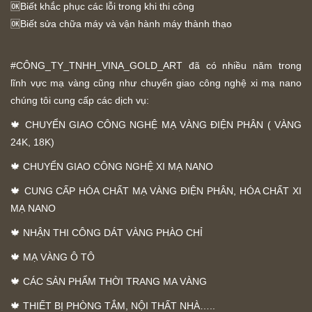
🆗Biết khắc phục các lỗi trong khi thi công
🆗Biết sửa chữa máy và vận hành máy thành thạo
#CÔNG_TY_TNHH_VINA_GOLD_ART đã có nhiều năm trong
lĩnh vực mạ vàng cũng như chuyển giao công nghệ xi mạ nano
chúng tôi cung cấp các dịch vụ:
🍁 CHUYỂN GIAO CÔNG NGHỆ MẠ VÀNG ĐIỆN PHÂN ( VÀNG
24K, 18K)
🍁 CHUYỂN GIAO CÔNG NGHỆ XI MẠ NANO
🍁 CUNG CẤP HÓA CHẤT MẠ VÀNG ĐIỆN PHÂN, HÓA CHẤT XI
MẠ NANO
🍁 NHẬN THI CÔNG DÁT VÀNG PHÀO CHỈ
🍁 MẠ VÀNG Ô TÔ
🍁 CÁC SẢN PHẨM THỜI TRANG MA VÀNG
🍁 THIẾT BỊ PHÒNG TẮM, NỘI THẤT NHÀ…..