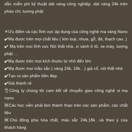
dẫn miễn phí kỹ thuật dát vàng công nghiệp, dát vàng 24k trên
phào chỉ, tượng phật
⚜️Ưu điểm và các lĩnh vực áp dụng của công nghệ mạ vàng Nano
✔️Mạ được trên mọi chất liệu ( kim loại, nhựa, gỗ, đá, thạch cao..)
✔️ Mạ trên mọi lĩnh vực Nội thất nhà, xi vành ô tô, xe máy, tượng
phật….
✔️Mạ được trên mọi kích thước từ nhỏ đến lớn
✔️Mạ được mọi mầu sắc.( vàng 24k, 18k…) giả cổ, nội thất nhà
✔️Tạo ra sản phẩm bền đẹp.
✔️Giá thành rẻ
👌Công ty chúng tôi cam kết về chuyển giao công nghệ xi mạ
nano
🆗Các học viên phải làm thành thạo trên các sản phẩm, các chất
liệu
🆗Chủ động pha hóa chất, màu sắc 24k,18k…và theo ý của
khách hàng