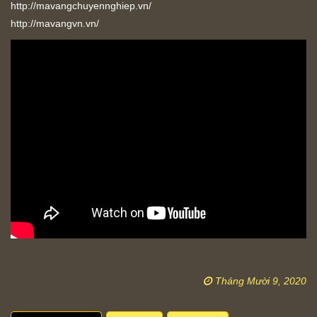
http://mavangchuyennghiep.vn/
http://mavangvn.vn/
Tháng Mười 9, 2020