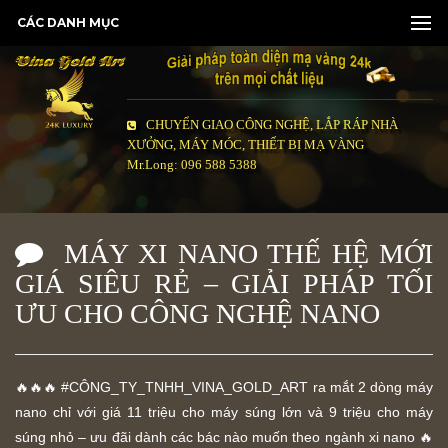
CÁC DANH MỤC
CHUYỂN GIAO CÔNG NGHỆ, LẮP RÁP NHÀ
XƯỞNG, MÁY MÓC, THIẾT BỊ MẠ VÀNG
Mr.Long: 096 588 5388
MÁY XI NANO THẾ HỆ MỚI
GIÁ SIÊU RẺ – GIẢI PHÁP TỐI
ƯU CHO CÔNG NGHỆ NANO
🔥🔥🔥 #CÔNG_TY_TNHH_VINA_GOLD_ART ra mắt 2 dòng máy
nano chỉ với giá 11 triệu cho máy súng lớn và 9 triệu cho máy
súng nhỏ – ưu đãi dành các bác nào muốn theo ngành xi nano 🔥