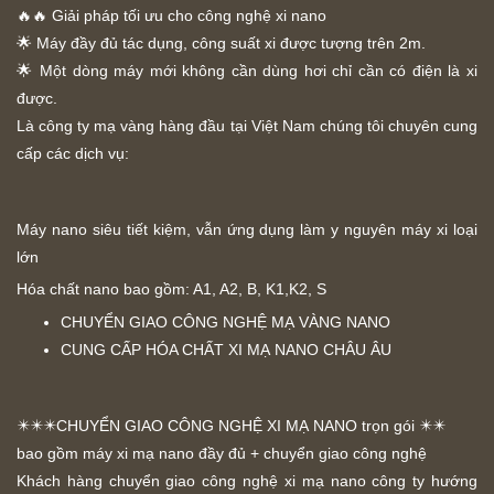
🔥🔥 Giải pháp tối ưu cho công nghệ xi nano
🌟 Máy đầy đủ tác dụng, công suất xi được tượng trên 2m.
🌟 Một dòng máy mới không cần dùng hơi chỉ cần có điện là xi
được.
Là công ty mạ vàng hàng đầu tại Việt Nam chúng tôi chuyên cung
cấp các dịch vụ:
Máy nano siêu tiết kiệm, vẫn ứng dụng làm y nguyên máy xi loại
lớn
Hóa chất nano bao gồm: A1, A2, B, K1,K2, S
CHUYỂN GIAO CÔNG NGHỆ MẠ VÀNG NANO
CUNG CẤP HÓA CHẤT XI MẠ NANO CHÂU ÂU
✴️✴️✴️CHUYỂN GIAO CÔNG NGHỆ XI MẠ NANO trọn gói ✴️✴️
bao gồm máy xi mạ nano đầy đủ + chuyển giao công nghệ
Khách hàng chuyển giao công nghệ xi mạ nano công ty hướng