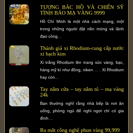
TƯỢNG BÁC HỒ VÀ CHIẾN SỸ
TÌNH BÁO MẠ VÀNG 9999
Hồ Chí Minh là một nhà cách mạng, một
trong những người đặt nền móng và lãnh
đạo công…
Thánh giá xi Rhodium-cung cấp nước
xi bạch kim
Xi trắng Rhodium lên trang sức vàng, bạc,
hàng mỹ kí như đồng, niken … . Xi Rhodium
hay còn…
Tay nắm cửa – tay nắm tủ – mạ vàng
24k
Bạn thường nghĩ rằng nhà bếp là nơi ăn
uống, phòng ngủ để nghỉ ngơi chỉ có gia
đình…
Ra mắt công nghệ phun vàng 99,999