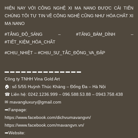
HIỆN NAY VỚI CÔNG NGHỆ XI MẠ NANO ĐƯỢC CẢI TIẾN
CHÚNG TÔI TỰ TIN VỀ CÔNG NGHỆ CŨNG NHƯ HÓA CHẤT XI
MẠ NANO
#TẮNG_ĐỘ_SÁNG – #TĂNG_BÁM_DÍNH –
#TIẾT_KIỆM_HÓA_CHẤT
#CHỊU_NHIỆT – #CHỊU_SỰ_TẮC_ĐỘNG_VA_ĐẬP
▬ ▬ ▬ ▬ ▬ ▬ ▬ ▬ ▬ ▬ ▬ ▬ ▬ ▬
Công ty TNHH Vina Gold Art
🏠: số 5/55 Huỳnh Thúc Kháng – Đống Đa – Hà Nội
☎ Liên hệ: 0242.1236.999 – 096.588.53.88 – 0943.758.438
✉
mavangluxury@gmail.com
➡Fanpage:
https://www.facebook.com/dichvumavangvn/
https://www.facebook.com/mavangvn.vn/
➡Website: