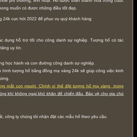
khỏe phi thường, linh hoạt. Hổ được thần thánh hóa trong cuộc
 mong muốn có được những điều tốt đẹp.
ng 24k cực hót 2022 để phục vụ quý khách hàng
c dụng hỗ trợ tốt cho công danh sự nghiệp. Tượng hổ có tác
tăng uy tín.
ong học hành và con đường công danh sự nghiệp.
u hình tượng hổ bằng đồng mạ vàng 24k sẽ giúp công việc kinh
gừng.
rong mắt con người. Chính vì thế đặt tượng hổ mạ vàng trong
ũng khí không ngại khó khăn để chiến đấu. Bảo vệ cho gia chủ
hất, công ty chúng tôi nhận đặt các mẫu hổ theo yêu cầu.