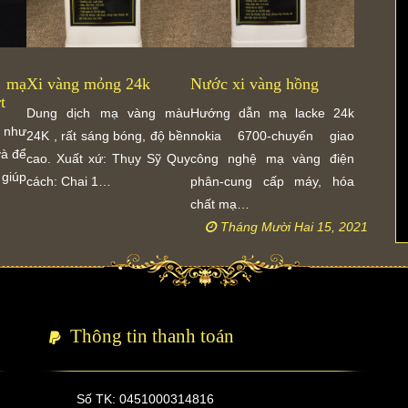
ồ mạ
Xi vàng mỏng 24k
Nước xi vàng hồng
t
Dung dịch mạ vàng màu
Hướng dẫn mạ lacke 24k
n như
24K , rất sáng bóng, độ bền
nokia 6700-chuyển giao
và để
cao. Xuất xứ: Thụy Sỹ Quy
công nghệ mạ vàng điện
giúp
cách: Chai 1…
phân-cung cấp máy, hóa
chất mạ…
Tháng Mười Hai 15, 2021
Thông tin thanh toán
Số TK: 0451000314816