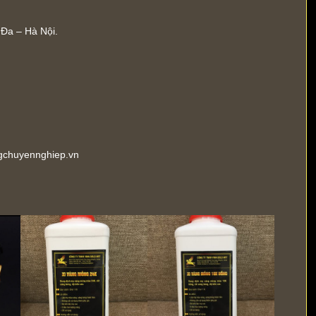
 Đa – Hà Nội.
ngchuyennghiep.vn