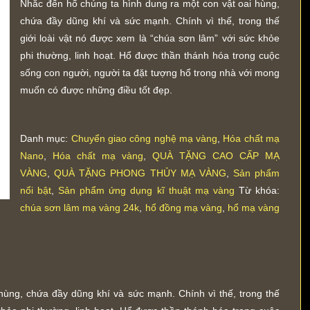
Nhắc đến hổ chúng ta hình dung ra một con vật oai hùng,
chứa đầy dũng khí và sức mạnh. Chính vì thế, trong thế
giới loài vật nó được xem là “chúa sơn lâm” với sức khỏe
phi thường, linh hoạt. Hổ được thần thánh hóa trong cuộc
sống con người, người ta đặt tượng hổ trong nhà với mong
muốn có được những điều tốt đẹp.
Danh mục:
Chuyển giao công nghệ mạ vàng
,
Hóa chất mạ
Nano
,
Hóa chất mạ vàng
,
QUÀ TẶNG CAO CẤP MẠ
VÀNG
,
QUÀ TẶNG PHONG THỦY MẠ VÀNG
,
Sản phẩm
nổi bật
,
Sản phẩm ứng dụng kĩ thuật mạ vàng
Từ khóa:
chúa sơn lâm mạ vàng 24k
,
hổ đồng mạ vàng
,
hổ mạ vàng
hùng, chứa đầy dũng khí và sức mạnh. Chính vì thế, trong thế