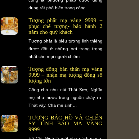
dụng rất phổ biến trong công…
Tượng phật mạ vàng 9999 –
phục chế tượng- bảo hành 2
năm cho quý khách
Tượng phật là biểu tượng linh thiêng
được đặt ở những nơi trang trọng
nhất cho mọi người chiêm…
Tượng đồng bán thân mạ vàng
9999 – nhận mạ tượng đồng số
lượng lớn
Công cha như núi Thái Sơn, Nghĩa
mẹ như nước trong nguồn chảy ra.
Thật vậy, Cha mẹ sinh…
TƯỢNG BÁC HỒ VÀ CHIẾN
SỸ TÌNH BÁO MẠ VÀNG
9999
Hồ Chí Minh là một nhà cách mạng,