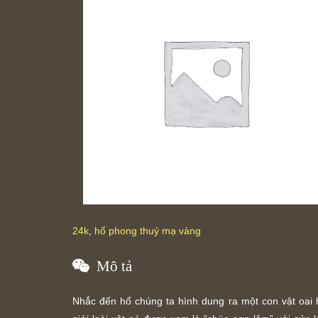
24k
,
hổ phong thuỷ mạ vàng
Mô tả
Nhắc đến hổ chúng ta hình dung ra một con vật oai 