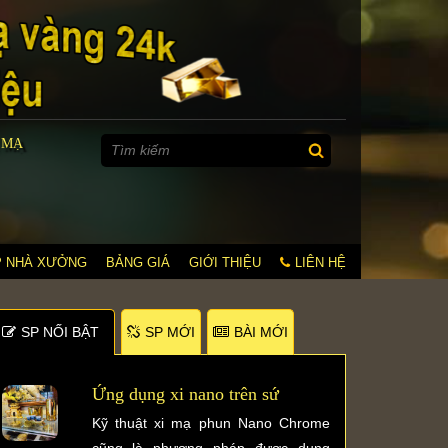
 MẠ
P NHÀ XƯỞNG
BẢNG GIÁ
GIỚI THIỆU
LIÊN HỆ
SP NỐI BẬT
SP MỚI
BÀI MỚI
Ứng dụng xi nano trên sứ
Kỹ thuật xi mạ phun Nano Chrome
cũng là phương pháp được dụng