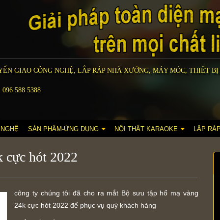
ỂN GIAO CÔNG NGHỆ, LẮP RÁP NHÀ XƯỞNG, MÁY MÓC, THIẾT BỊ
 096 588 5388
 NGHỆ
SẢN PHẨM-ỨNG DỤNG
NỘI THẤT KARAOKE
LẮP RÁ
 cực hót 2022
công ty chúng tôi đã cho ra mắt Bộ sưu tập hổ mạ vàng
24k cực hót 2022 để phục vụ quý khách hàng