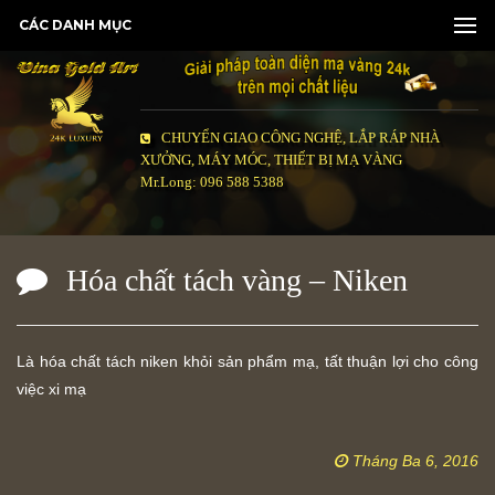
CÁC DANH MỤC
CHUYỂN GIAO CÔNG NGHỆ, LẮP RÁP NHÀ
XƯỞNG, MÁY MÓC, THIẾT BỊ MẠ VÀNG
Mr.Long: 096 588 5388
Hóa chất tách vàng – Niken
Là hóa chất tách niken khỏi sản phẩm mạ, tất thuận lợi cho công
việc xi mạ
Tháng Ba 6, 2016