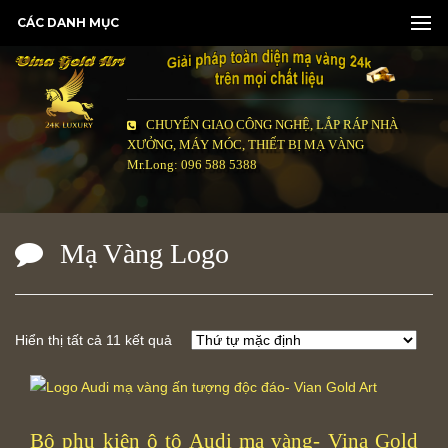
CÁC DANH MỤC
CHUYỂN GIAO CÔNG NGHỆ, LẮP RÁP NHÀ
XƯỞNG, MÁY MÓC, THIẾT BỊ MẠ VÀNG
Mr.Long: 096 588 5388
Mạ Vàng Logo
Hiển thị tất cả 11 kết quả
Bộ phụ kiện ô tô Audi mạ vàng- Vina Gold