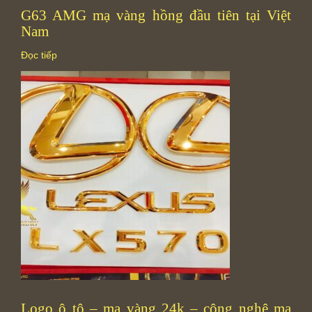
G63 AMG mạ vàng hồng đầu tiên tại Việt
Nam
Đọc tiếp
Logo ô tô – mạ vàng 24k – công nghệ mạ