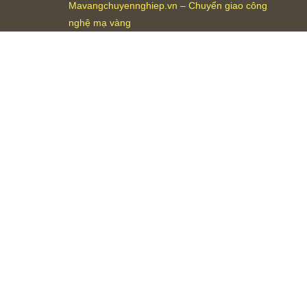
Mavangchuyennghiep.vn – Chuyển giao công
nghệ mạ vàng