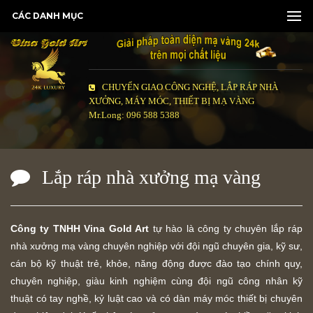
CÁC DANH MỤC
CHUYỂN GIAO CÔNG NGHỆ, LẮP RÁP NHÀ
XƯỞNG, MÁY MÓC, THIẾT BỊ MẠ VÀNG
Mr.Long: 096 588 5388
Lắp ráp nhà xưởng mạ vàng
Công ty TNHH Vina Gold Art
tự hào là công ty chuyên lắp ráp
nhà xưởng mạ vàng chuyên nghiệp với đội ngũ chuyên gia, kỹ sư,
cán bộ kỹ thuật trẻ, khỏe, năng động được đào tạo chính quy,
chuyên nghiệp, giàu kinh nghiệm cùng đội ngũ công nhân kỹ
thuật có tay nghề, kỷ luật cao và có dàn máy móc thiết bị chuyên