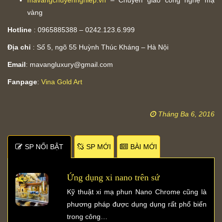
vàng
Hotline
: 0965885388 – 0242.123.6.999
Địa chỉ
: Số 5, ngõ 55 Huỳnh Thúc Kháng – Hà Nội
Email
:
mavangluxury@gmail.com
Fanpage
:
Vina Gold Art
Tháng Ba 6, 2016
SP NỐI BẬT
SP MỚI
BÀI MỚI
Ứng dụng xi nano trên sứ
Kỹ thuật xi mạ phun Nano Chrome cũng là
phương pháp được dụng dụng rất phổ biến
trong công…