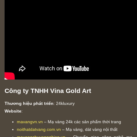
Công ty TNHH Vina Gold Art
Thương hiệu phát triển
: 24kluxury
Website
:
mavangvn.vn
– Mạ vàng 24k các sản phẩm thời trang
noithatdatvang.com.vn
– Mạ vàng, dát vàng nội thất
mavangchuyennghiep.vn
– Chuyển giao công nghệ mạ