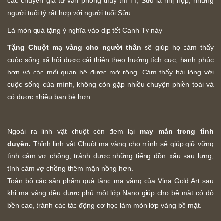
các chuyên gia tư vấn phong thủy thì Tí, Sửu là nhị hợp, những
người tuổi tý rất hợp với người tuổi Sửu.
Là món quà tặng ý nghĩa vào dịp tết Canh Tý này
Tặng Chuột mạ vàng cho người thân
sẽ giúp họ cảm thấy
cuộc sống xã hội được cải thiện theo hướng tích cực, hạnh phúc
hơn và các mối quan hệ được mở rộng. Cảm thấy hài lòng với
cuộc sống của mình, không còn gặp nhiều chuyện phiền toái và
có được nhiều bạn bè hơn.
Ngoài ra linh vật chuột còn đem lại
may mắn trong tình
duyên.
Thỉnh linh vật Chuột mạ vàng cho mình sẽ giúp giữ vững
tình cảm vợ chồng, tránh được những tiếng đồn xấu sau lưng,
tình cảm vợ chồng thêm mặn nồng hơn.
Toàn bộ các sản phẩm quà tặng mạ vàng của Vina Gold Art sau
khi mạ vàng đều được phủ một lớp Nano giúp cho bề mặt có độ
bền cao, tránh các tác động cơ học làm mòn lớp vàng bề mặt.