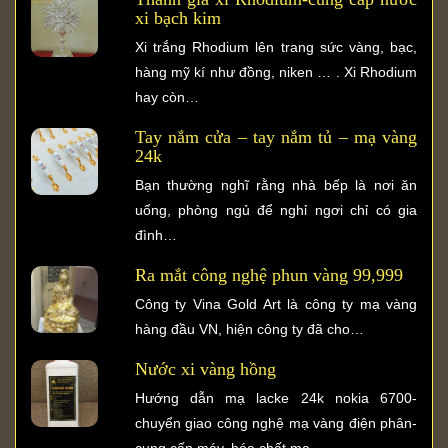
xi bạch kim
Xi trắng Rhodium lên trang sức vàng, bạc,
hàng mỹ kí như đồng, niken … . Xi Rhodium
hay còn…
Tay nắm cửa – tay nắm tủ – mạ vàng
24k
Bạn thường nghĩ rằng nhà bếp là nơi ăn
uống, phòng ngủ để nghỉ ngơi chỉ có gia
đình…
Ra mắt công nghệ phun vàng 99,999
Công ty Vina Gold Art là công ty mạ vàng
hàng đầu VN, hiện công ty đã cho…
Nước xi vàng hồng
Hướng dẫn mạ lacke 24k nokia 6700-
chuyển giao công nghệ mạ vàng điện phân-
cung cấp máy, hóa chất mạ…