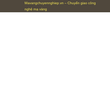
Mavangchuyennghiep.vn – Chuyển giao công
nghệ mạ vàng