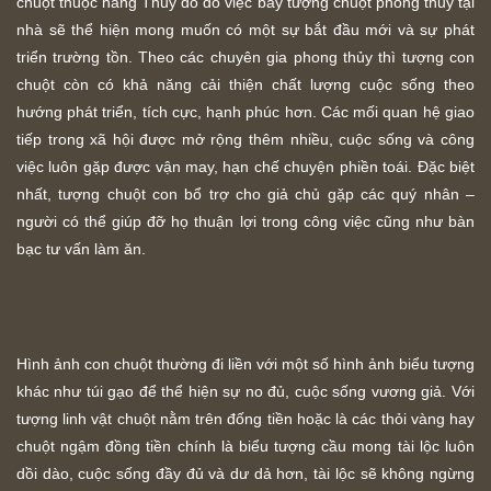
chuột thuộc hàng Thủy do đó việc bày tượng chuột phong thủy tại
nhà sẽ thể hiện mong muốn có một sự bắt đầu mới và sự phát
triển trường tồn. Theo các chuyên gia phong thủy thì tượng con
chuột còn có khả năng cải thiện chất lượng cuộc sống theo
hướng phát triển, tích cực, hạnh phúc hơn. Các mối quan hệ giao
tiếp trong xã hội được mở rộng thêm nhiều, cuộc sống và công
việc luôn gặp được vận may, hạn chế chuyện phiền toái. Đặc biệt
nhất, tượng chuột con bổ trợ cho giả chủ gặp các quý nhân –
người có thể giúp đỡ họ thuận lợi trong công việc cũng như bàn
bạc tư vấn làm ăn.
Hình ảnh con chuột thường đi liền với một số hình ảnh biểu tượng
khác như túi gạo để thể hiện sự no đủ, cuộc sống vương giả. Với
tượng linh vật chuột nằm trên đống tiền hoặc là các thỏi vàng hay
chuột ngậm đồng tiền chính là biểu tượng cầu mong tài lộc luôn
dồi dào, cuộc sống đầy đủ và dư dả hơn, tài lộc sẽ không ngừng