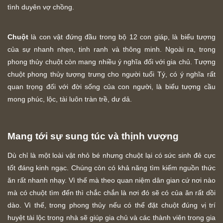
tình duyên vợ chồng.
Chuột
là con vật đứng đầu trong bộ 12 con giáp, là biểu tượng
của sự nhanh nhẹn, tinh ranh và thông minh. Ngoài ra, trong
phong thủy chuột còn mang nhiều ý nghĩa đối với gia chủ. Tượng
chuột phong thủy tượng trưng cho người tuổi Tý, có ý nghĩa rất
quan trọng đối với đời sống của con người, là biểu tượng cầu
mong phúc, lộc, tài luôn tràn trề, dư dả.
Mang tới sự sung túc và thịnh vượng
Dù chỉ là một loài vật nhỏ bé nhưng chuột lại có sức sinh đẻ cực
tốt đáng kinh ngạc. Chúng còn có khả năng tìm kiếm nguồn thức
ăn rất nhanh nhạy. Vì thế mà theo quan niệm dân gian cứ nơi nào
mà có chuột tìm đến thì chắc chắn là nơi đó sẽ có của ăn rất dồi
dào. Vì thế, trong phong thủy nếu có thể đặt chuột đúng vị trí
huyệt tài lộc trong nhà sẽ giúp gia chủ và các thành viên trong gia