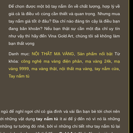
Để chọn được một bộ tay nắm ổn về chất lượng, hợp lý về
giá cả là điều vô cùng cần thiết và quan trọng. Nhưng mua
tay nắm giá tốt ở đâu? Địa chỉ nào đáng tin cậy là điều bạn
đang băn khoăn? Nếu bạn thật sự cần một địa chỉ uy tín
như vậy thì hãy đến Vina Gold Art, chúng tôi sẽ không làm
bạn thất vọng
Danh mục:
NỘI THẤT MẠ VÀNG
,
Sản phẩm nổi bật
Từ
khóa:
công nghệ mạ vàng điện phân
,
mạ vàng 24k
,
mạ
vàng 9999
,
mạ vàng thật
,
nội thất mạ vàng
,
tay nắm cửa
,
Tay nắm tủ
gủ để nghỉ ngơi chỉ có gia đình và vài lần bạn bè tới chơi nên
 với những vật dụng
tay nắm tủ
ít ai để ý đến nó vì nó là những
 những tư tưởng đó nhé, bởi vì những chi tiết như tay nắm tủ lại