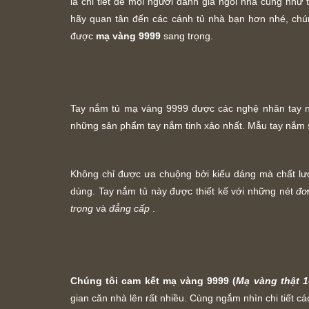
là chi tiết để mọi người đánh giá ngôi nhà cũng như 
hãy quan tân đến các cánh tủ nhà bạn hơn nhé, chú
được
mạ vàng 9999
sang trọng.
Tay nắm tủ mạ vàng 9999 được các nghệ nhân tay 
những sản phẩm tay nắm tinh xảo nhất. Mẫu tay nắm
Không chỉ được ưa chuộng bởi kiếu dáng mà chất l
dùng. Tay nắm tủ này được thiết kế với những nét
đơ
trọng
và
đẳng cấp
.
Chúng tôi cam kết mạ vàng 9999 (
Mạ vàng thật 
gian căn nhà lên rất nhiều. Cùng ngắm nhìn chi tiết c