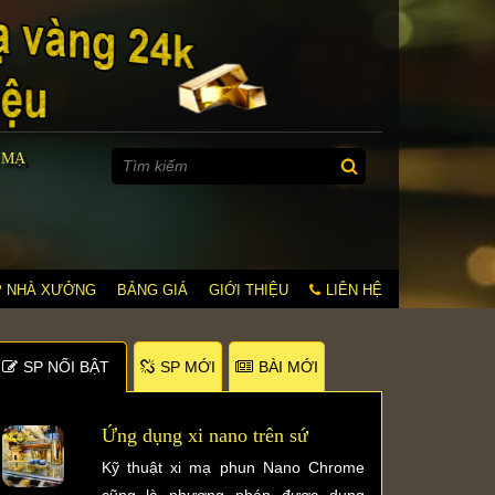
 MẠ
P NHÀ XƯỞNG
BẢNG GIÁ
GIỚI THIỆU
LIÊN HỆ
SP NỐI BẬT
SP MỚI
BÀI MỚI
Ứng dụng xi nano trên sứ
Kỹ thuật xi mạ phun Nano Chrome
cũng là phương pháp được dụng