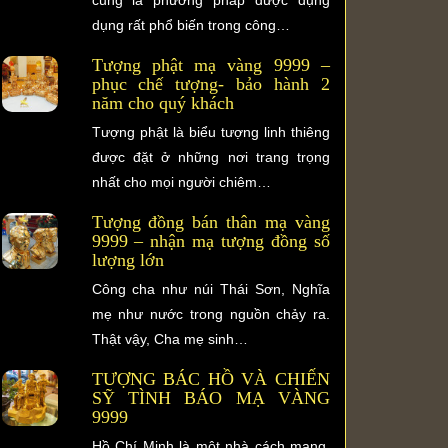
dụng rất phổ biến trong công…
Tượng phật mạ vàng 9999 –
phục chế tượng- bảo hành 2
năm cho quý khách
Tượng phật là biểu tượng linh thiêng
được đặt ở những nơi trang trọng
nhất cho mọi người chiêm…
Tượng đồng bán thân mạ vàng
9999 – nhận mạ tượng đồng số
lượng lớn
Công cha như núi Thái Sơn, Nghĩa
mẹ như nước trong nguồn chảy ra.
Thật vậy, Cha mẹ sinh…
TƯỢNG BÁC HỒ VÀ CHIẾN
SỸ TÌNH BÁO MẠ VÀNG
9999
Hồ Chí Minh là một nhà cách mạng,