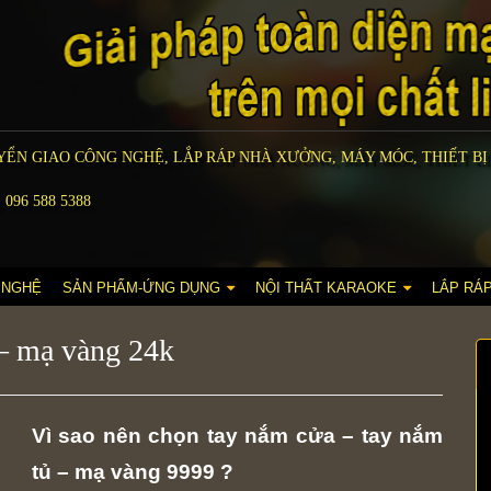
ỂN GIAO CÔNG NGHỆ, LẮP RÁP NHÀ XƯỞNG, MÁY MÓC, THIẾT BỊ
 096 588 5388
 NGHỆ
SẢN PHẨM-ỨNG DỤNG
NỘI THẤT KARAOKE
LẮP RÁ
– mạ vàng 24k
Vì sao nên chọn tay nắm cửa – tay nắm
tủ – mạ vàng 9999 ?