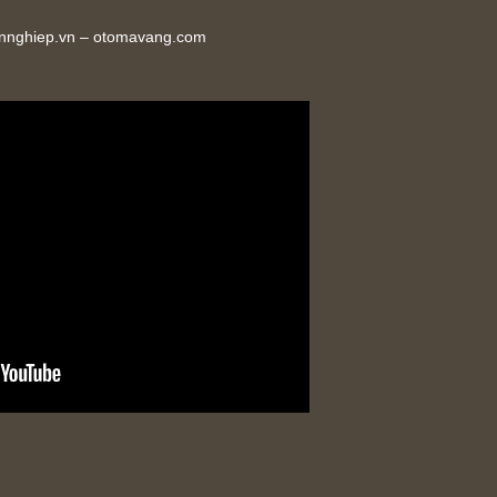
ennghiep.vn – otomavang.com