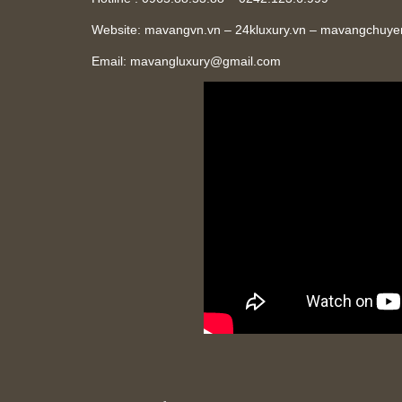
Website: mavangvn.vn – 24kluxury.vn – mavangchuy
Email:
mavangluxury@gmail.com