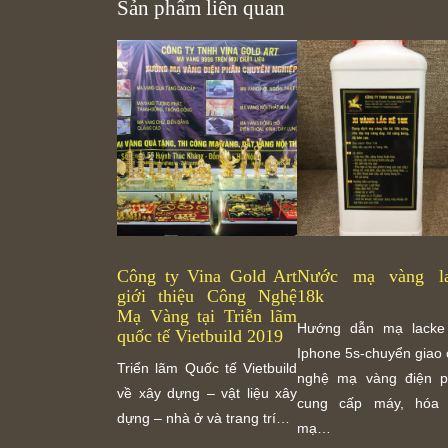
Sản phẩm liên quan
Công ty Vina Gold Art
Nước mạ vàng la
giới thiệu Công Nghệ
18k
Mạ Vàng tại Triễn lãm
Hướng dẫn mạ lacke
quốc tế Vietbuild 2019
Iphone 5s-chuyển giao
Triển lãm Quốc tế Vietbuild
nghệ mạ vàng điện p
về xây dựng – vật liệu xây
cung cấp máy, hóa 
dựng – nhà ở và trang trí…
mạ…