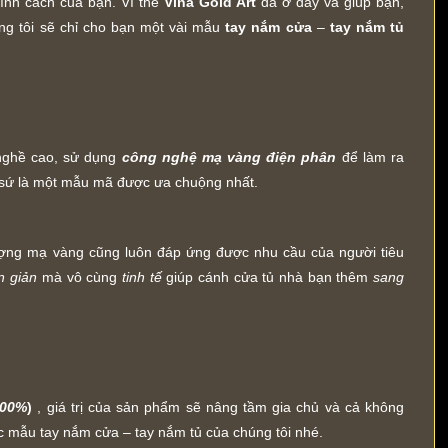
tính cách của bạn. Vì thế
Vina Gold Art
đã ở đây và giúp bạn,
ng tôi sẽ chỉ cho bạn một vài mẫu
tay nắm cửa
–
tay nắm tủ
nghề cao, sử dụng
công nghệ mạ vàng điện phân
để làm ra
 sứ là một mẫu mã được ưa chuộng nhất.
ượng mạ vàng cũng luôn đáp ứng được nhu cầu của người tiêu
n giản
mà vô cùng
tinh tế
giúp cánh cửa tủ nhà bạn thêm
sang
100%
)
, giá trị của sản phẩm sẽ nâng tầm gia chủ và cả không
ác mẫu tay nắm cửa – tay nắm tủ của chúng tôi nhé.