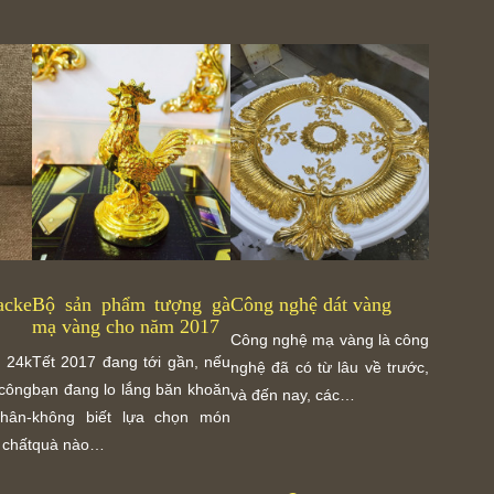
cke
Bộ sản phẩm tượng gà
Công nghệ dát vàng
mạ vàng cho năm 2017
Công nghệ mạ vàng là công
 24k
Tết 2017 đang tới gần, nếu
nghệ đã có từ lâu về trước,
 công
bạn đang lo lắng băn khoăn
và đến nay, các…
hân-
không biết lựa chọn món
chất
quà nào…