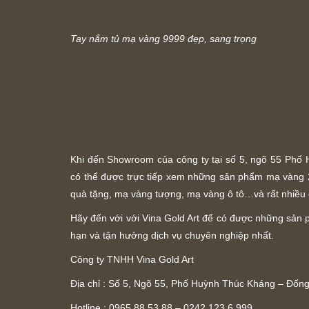
Tay nắm tủ mạ vàng 9999 đẹp, sang trọng
Khi đến Showroom của công ty tại số 5, ngõ 55 Ph
có thể được trực tiếp xem những sản phẩm mạ vàng 
quà tặng, mạ vàng tượng, mạ vàng ô tô…và rất nhiều
Hãy đến với với Vina Gold Art để có được những sản p
hạn và tận hưởng dịch vụ chuyên nghiệp nhất.
Công ty TNHH Vina Gold Art
Địa chỉ : Số 5, Ngõ 55, Phố Huỳnh Thúc Kháng – Đốn
Hotline : 0965.88.53.88 – 0242.123.6.999