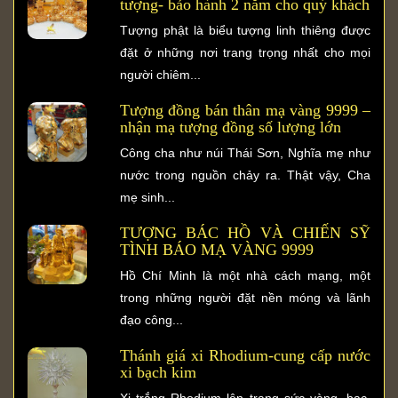
tượng- bảo hành 2 năm cho quý khách
Tượng phật là biểu tượng linh thiêng được
đặt ở những nơi trang trọng nhất cho mọi
người chiêm...
Tượng đồng bán thân mạ vàng 9999 –
nhận mạ tượng đồng số lượng lớn
Công cha như núi Thái Sơn, Nghĩa mẹ như
nước trong nguồn chảy ra. Thật vậy, Cha
mẹ sinh...
TƯỢNG BÁC HỒ VÀ CHIẾN SỸ
TÌNH BÁO MẠ VÀNG 9999
Hồ Chí Minh là một nhà cách mạng, một
trong những người đặt nền móng và lãnh
đạo công...
Thánh giá xi Rhodium-cung cấp nước
xi bạch kim
Xi trắng Rhodium lên trang sức vàng, bạc,