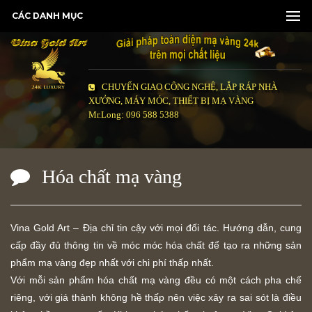
CÁC DANH MỤC
CHUYỂN GIAO CÔNG NGHỆ, LẮP RÁP NHÀ
XƯỞNG, MÁY MÓC, THIẾT BỊ MẠ VÀNG
Mr.Long: 096 588 5388
Hóa chất mạ vàng
Vina Gold Art – Địa chỉ tin cậy với mọi đối tác. Hướng dẫn, cung
cấp đầy đủ thông tin về móc móc hóa chất để tạo ra những sản
phẩm mạ vàng đẹp nhất với chi phí thấp nhất.
Với mỗi sản phẩm hóa chất mạ vàng đều có một cách pha chế
riêng, với giá thành không hề thấp nên việc xảy ra sai sót là điều