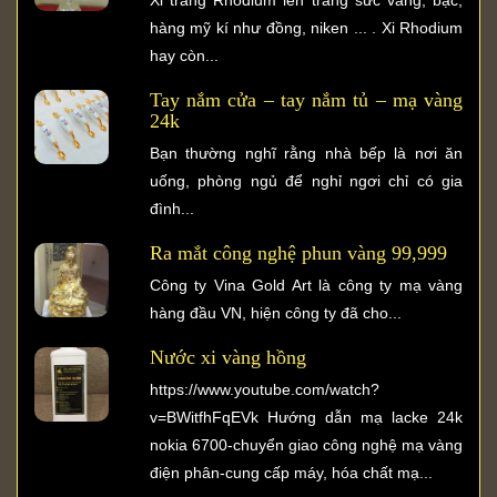
hàng mỹ kí như đồng, niken ... . Xi Rhodium
hay còn...
Tay nắm cửa – tay nắm tủ – mạ vàng
24k
Bạn thường nghĩ rằng nhà bếp là nơi ăn
uống, phòng ngủ để nghỉ ngơi chỉ có gia
đình...
Ra mắt công nghệ phun vàng 99,999
Công ty Vina Gold Art là công ty mạ vàng
hàng đầu VN, hiện công ty đã cho...
Nước xi vàng hồng
https://www.youtube.com/watch?
v=BWitfhFqEVk Hướng dẫn mạ lacke 24k
nokia 6700-chuyển giao công nghệ mạ vàng
điện phân-cung cấp máy, hóa chất mạ...