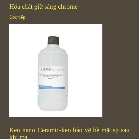
Hóa chất giữ sáng chrome
Đọc tiếp
Keo nano Ceramic-keo bảo vệ bề mặt sp sau
khi mạ.