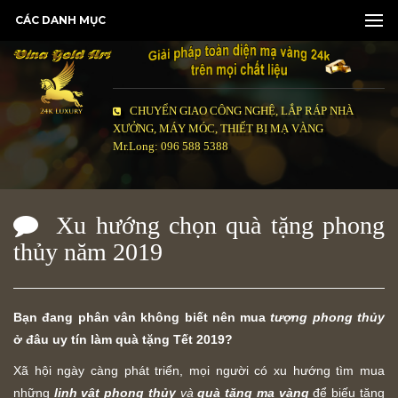
CÁC DANH MỤC
CHUYỂN GIAO CÔNG NGHỆ, LẮP RÁP NHÀ
XƯỞNG, MÁY MÓC, THIẾT BỊ MẠ VÀNG
Mr.Long: 096 588 5388
Xu hướng chọn quà tặng phong
thủy năm 2019
Bạn đang phân vân không biết nên mua
tượng phong thủy
ở đâu uy tín làm quà tặng Tết 2019?
Xã hội ngày càng phát triển, mọi người có xu hướng tìm mua
những
linh vật phong thủy
và
quà tặng mạ vàng
để biếu tặng