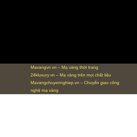
Mavangvn.vn – Mạ vàng thời trang
24kluxury.vn – Mạ vàng trên mọi chất liệu
Mavangchuyennghiep.vn – Chuyển giao công
nghệ mạ vàng