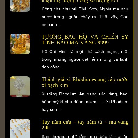
Công cha như núi Thái Sơn, Nghĩa mẹ như
nước trong nguồn chảy ra. Thật vậy, Cha
mẹ sinh…
TƯỢNG BÁC HỒ VÀ CHIẾN SỸ
TÌNH BÁO MẠ VÀNG 9999
Hồ Chí Minh là một nhà cách mạng, một
trong những người đặt nền móng và lãnh
đạo công…
Thánh giá xi Rhodium-cung cấp nước
xi bạch kim
Xi trắng Rhodium lên trang sức vàng, bạc,
hàng mỹ kí như đồng, niken … . Xi Rhodium
hay còn…
Tay nắm cửa – tay nắm tủ – mạ vàng
24k
Bạn thường nghĩ rằng nhà bếp là nơi ăn