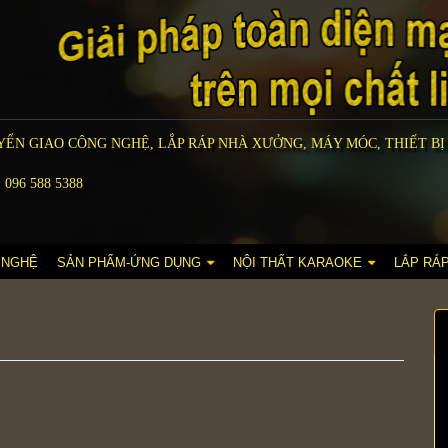
ỂN GIAO CÔNG NGHỆ, LẮP RÁP NHÀ XƯỞNG, MÁY MÓC, THIẾT BỊ
 096 588 5388
 NGHỆ
SẢN PHẨM-ỨNG DỤNG
NỘI THẤT KARAOKE
LẮP RÁ