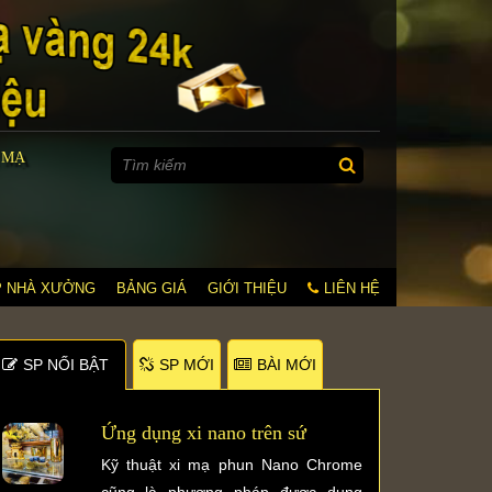
 MẠ
P NHÀ XƯỞNG
BẢNG GIÁ
GIỚI THIỆU
LIÊN HỆ
SP NỐI BẬT
SP MỚI
BÀI MỚI
Ứng dụng xi nano trên sứ
Kỹ thuật xi mạ phun Nano Chrome
cũng là phương pháp được dụng