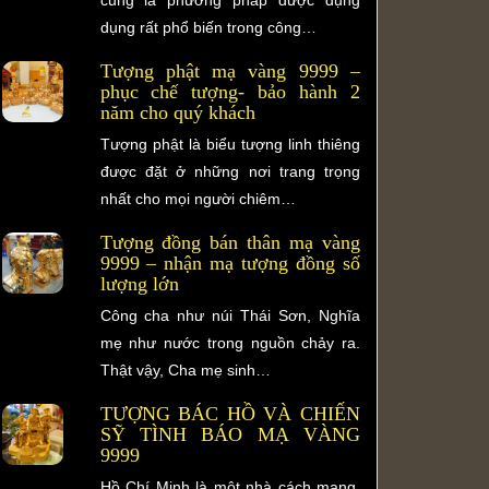
dụng rất phổ biến trong công…
Tượng phật mạ vàng 9999 –
phục chế tượng- bảo hành 2
năm cho quý khách
Tượng phật là biểu tượng linh thiêng
được đặt ở những nơi trang trọng
nhất cho mọi người chiêm…
Tượng đồng bán thân mạ vàng
9999 – nhận mạ tượng đồng số
lượng lớn
Công cha như núi Thái Sơn, Nghĩa
mẹ như nước trong nguồn chảy ra.
Thật vậy, Cha mẹ sinh…
TƯỢNG BÁC HỒ VÀ CHIẾN
SỸ TÌNH BÁO MẠ VÀNG
9999
Hồ Chí Minh là một nhà cách mạng,