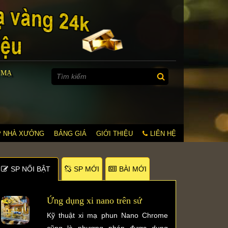
 MẠ
P NHÀ XƯỞNG
BẢNG GIÁ
GIỚI THIỆU
LIÊN HỆ
SP NỐI BẬT
SP MỚI
BÀI MỚI
Ứng dụng xi nano trên sứ
Kỹ thuật xi mạ phun Nano Chrome
cũng là phương pháp được dụng