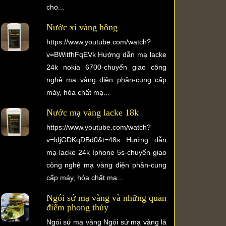
cho...
Nước xi vàng hồng
https://www.youtube.com/watch?
v=BWitfhFqEVk Hướng dẫn mạ lacke
24k nokia 6700-chuyển giao công
nghệ mạ vàng điện phân-cung cấp
máy, hóa chất mạ...
Nước mạ vàng lacke 18k
https://www.youtube.com/watch?
v=ldjGDKqDBd0&t=48s Hướng dẫn
mạ lacke 24k Iphone 5s-chuyển giao
công nghệ mạ vàng điện phân-cung
cấp máy, hóa chất mạ...
Ngói sứ mạ vàng và những quan
điểm phong thủy
Ngói sứ mạ vàng Ngói sứ mạ vàng là