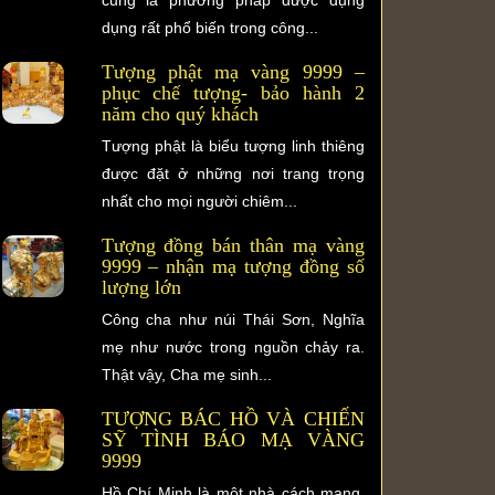
dụng rất phổ biến trong công...
Tượng phật mạ vàng 9999 –
phục chế tượng- bảo hành 2
năm cho quý khách
Tượng phật là biểu tượng linh thiêng
được đặt ở những nơi trang trọng
nhất cho mọi người chiêm...
Tượng đồng bán thân mạ vàng
9999 – nhận mạ tượng đồng số
lượng lớn
Công cha như núi Thái Sơn, Nghĩa
mẹ như nước trong nguồn chảy ra.
Thật vậy, Cha mẹ sinh...
TƯỢNG BÁC HỒ VÀ CHIẾN
SỸ TÌNH BÁO MẠ VÀNG
9999
Hồ Chí Minh là một nhà cách mạng,