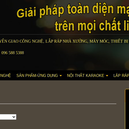
ỂN GIAO CÔNG NGHỆ, LẮP RÁP NHÀ XƯỞNG, MÁY MÓC, THIẾT BỊ
 096 588 5388
 NGHỆ
SẢN PHẨM-ỨNG DỤNG
NỘI THẤT KARAOKE
LẮP RÁ