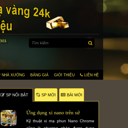
 MẠ
P NHÀ XƯỞNG
BẢNG GIÁ
GIỚI THIỆU
LIÊN HỆ
SP NỐI BẬT
SP MỚI
BÀI MỚI
Ứng dụng xi nano trên sứ
Kỹ thuật xi mạ phun Nano Chrome
cũng là phương pháp được dụng