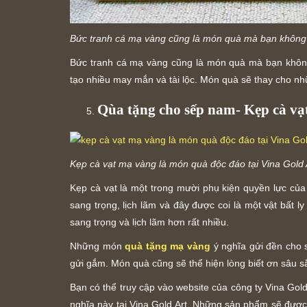
Bức tranh cá mạ vàng cũng là món quà mà bạn không
Bức tranh cá mạ vàng cũng là món quà mà bạn không
tạo nhiều may mắn và tài lộc. Món quà sẽ thay cho n
Qùa tặng cho sếp nam- Kẹp cà vạ
Kẹp cà vạt mạ vàng là món quà độc đáo tại Vina Gold 
Kẹp cà vạt là một trong mười phụ kiện quyền lực củ
sang trọng, lịch lãm và đây được coi là một vật bất 
sang trọng và lịch lãm hơn rất nhiều.
Những món
quà tặng mạ vàng
ý nghĩa gửi đền cho 
gửi gắm. Món quà cũng sẽ thể hiện lòng biết ơn sâu 
Bạn có thể truy cập vào website của công ty Vina Gol
nghĩa này tại Vina Gold Art. Những sản phẩm sẽ đượ