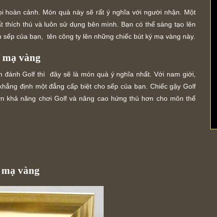
i hoàn cảnh. Món quà này sẽ rất ý nghĩa với người nhận. Một
ất thích thú và luôn sử dụng bên mình. Bạn có thể sáng tạo lên
ên sếp của bạn, tên công ty lên những chiếc bút ký mạ vàng này.
f mạ vàng
h đánh Golf thì đây sẽ là món quà ý nghĩa nhất. Với nam giới,
khẳng định một đẳng cấp biệt cho sếp của bạn. Chiếc gậy Golf
hơn khả năng chơi Golf và nâng cao hứng thú hơn cho môn thể
á mạ vàng