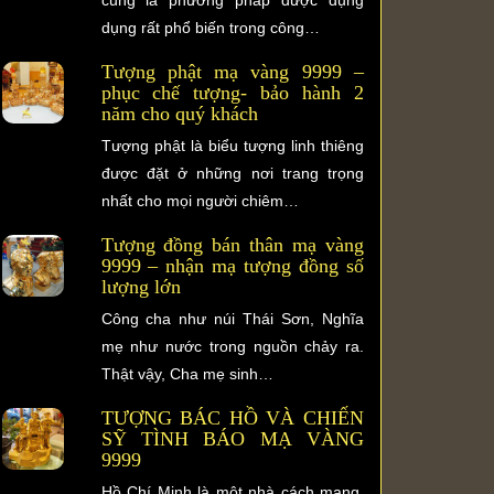
dụng rất phổ biến trong công…
Tượng phật mạ vàng 9999 –
phục chế tượng- bảo hành 2
năm cho quý khách
Tượng phật là biểu tượng linh thiêng
được đặt ở những nơi trang trọng
nhất cho mọi người chiêm…
Tượng đồng bán thân mạ vàng
9999 – nhận mạ tượng đồng số
lượng lớn
Công cha như núi Thái Sơn, Nghĩa
mẹ như nước trong nguồn chảy ra.
Thật vậy, Cha mẹ sinh…
TƯỢNG BÁC HỒ VÀ CHIẾN
SỸ TÌNH BÁO MẠ VÀNG
9999
Hồ Chí Minh là một nhà cách mạng,