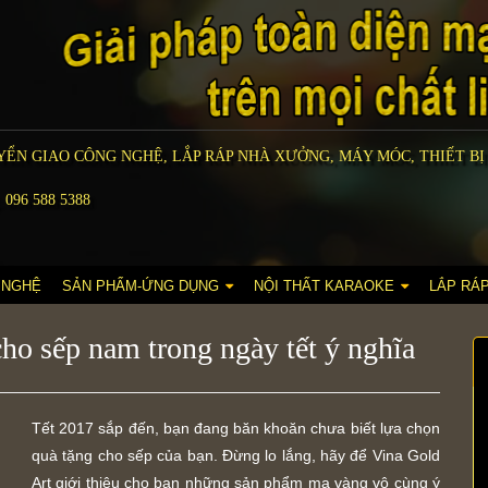
ỂN GIAO CÔNG NGHỆ, LẮP RÁP NHÀ XƯỞNG, MÁY MÓC, THIẾT BỊ
 096 588 5388
 NGHỆ
SẢN PHẨM-ỨNG DỤNG
NỘI THẤT KARAOKE
LẮP RÁ
ho sếp nam trong ngày tết ý nghĩa
Tết 2017 sắp đến, bạn đang băn khoăn chưa biết lựa chọn
quà tặng cho sếp của bạn. Đừng lo lắng, hãy để Vina Gold
Art giới thiệu cho bạn những sản phẩm mạ vàng vô cùng ý