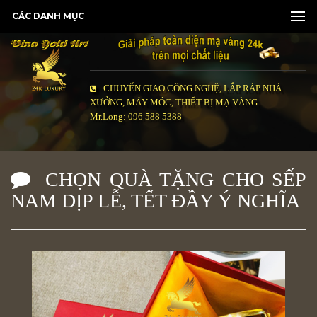
CÁC DANH MỤC
CHUYỂN GIAO CÔNG NGHỆ, LẮP RÁP NHÀ
XƯỞNG, MÁY MÓC, THIẾT BỊ MẠ VÀNG
Mr.Long: 096 588 5388
CHỌN QUÀ TẶNG CHO SẾP
NAM DỊP LỄ, TẾT ĐẦY Ý NGHĨA