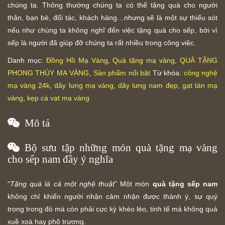
chúng ta. Thông thường chúng ta có thể tặng quà cho người
thân, bạn bè, đối tác, khách hàng…nhưng sẽ là một sự thiếu sót
nếu như chúng ta không nghĩ đến việc tặng quà cho sếp, bởi vì
sếp là người đã giúp đỡ chúng ta rất nhiều trong công việc.
Danh mục:
Đồng Hồ Mạ Vàng
,
Quà tặng mạ vàng
,
QUÀ TẶNG
PHONG THỦY MẠ VÀNG
,
Sản phẩm nổi bật
Từ khóa:
công nghệ
mạ vàng 24k
,
dây lưng mạ vàng
,
dây lưng nam đẹp
,
gạt tàn mạ
vàng
,
kẹp cà vạt mạ vàng
Mô tả
Bộ sưu tập những món quà tặng mạ vàng
cho sếp nam đầy ý nghĩa
“
Tặng quà là cả một nghệ thuật
” Một món
quà tặng sếp nam
không chỉ khiến người nhận cảm nhận được thành ý, sự quý
trọng trong đó mà còn phải cực kỳ khéo léo, tinh tế mà không quá
xuề xoà hay phô trương.