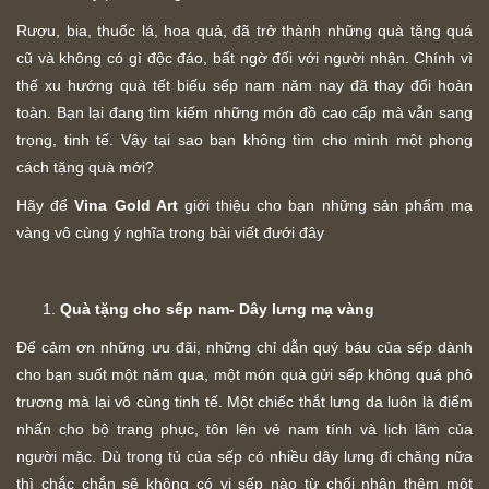
Rượu, bia, thuốc lá, hoa quả, đã trở thành những quà tặng quá
cũ và không có gì độc đáo, bất ngờ đối với người nhận. Chính vì
thế xu hướng quà tết biếu sếp nam năm nay đã thay đổi hoàn
toàn. Bạn lại đang tìm kiếm những món đồ cao cấp mà vẫn sang
trọng, tinh tế. Vậy tại sao bạn không tìm cho mình một phong
cách tặng quà mới?
Hãy để
Vina Gold Art
giới thiệu cho bạn những sản phẩm mạ
vàng vô cùng ý nghĩa trong bài viết đưới đây
Quà tặng cho sếp nam- Dây lưng mạ vàng
Để cảm ơn những ưu đãi, những chỉ dẫn quý báu của sếp dành
cho bạn suốt một năm qua, một món quà gửi sếp không quá phô
trương mà lại vô cùng tinh tế. Một chiếc thắt lưng da luôn là điểm
nhấn cho bộ trang phục, tôn lên vẻ nam tính và lịch lãm của
người mặc. Dù trong tủ của sếp có nhiều dây lưng đi chăng nữa
thì chắc chắn sẽ không có vị sếp nào từ chối nhận thêm một