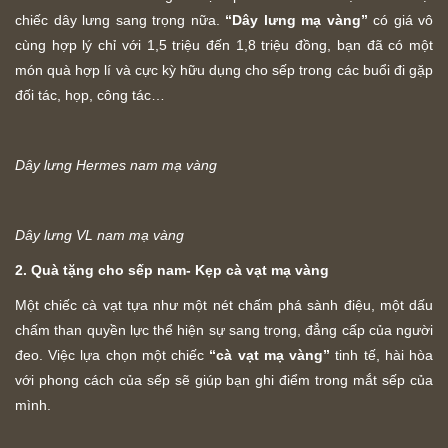
chiếc dây lưng sang trọng nữa.
“Dây lưng mạ vàng”
có giá vô
cùng hợp lý chỉ với 1,5 triệu đến 1,8 triệu đồng, bạn đã có một
món quà hợp lí và cực kỳ hữu dụng cho sếp trong các buổi đi gặp
đối tác, họp, công tác…
Dây lưng Hermes nam mạ vàng
Dây lưng VL nam mạ vàng
2. Quà tặng cho sếp nam- Kẹp cà vạt mạ vàng
Một chiếc cà vạt tựa như một nét chấm phá sành điệu, một dấu
chấm than quyền lực thể hiện sự sang trọng, đẳng cấp của người
đeo. Việc lựa chọn một chiếc
“cà vạt mạ vàng”
tinh tế, hài hòa
với phong cách của sếp sẽ giúp bạn ghi điểm trong mắt sếp của
mình.