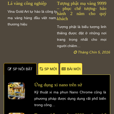
Lá vàng công nghiệp
Tượng phật mạ vàng 9999
Tượ
– phục chế tượng- bảo
và
Vina Gold Art tự hào là công ty
hành 2 năm cho quý
tượ
mạ vàng hàng đầu việt nam,
khách
Công
thương hiệu
Tượng phật là biểu tượng linh
Ngh
thiêng được đặt ở những nơi
nguồ
trang trọng nhất cho mọi
mẹ 
người chiêm…
Tháng Chín 5, 2016
SP NỐI BẬT
SP MỚI
BÀI MỚI
Ứng dụng xi nano trên sứ
Kỹ thuật xi mạ phun Nano Chrome cũng là
phương pháp được dụng dụng rất phổ biến
trong công…