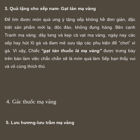
3. Quà tặng cho sếp nam- Gạt tàn mạ vàng
Để tìm được món quà ưng ý tặng sếp không hề đơn giản, đặc
biệt sản phẩm mới lạ, độc đáo, không đụng hàng. Bên cạnh
Tranh mạ vàng, dây lưng và kẹp cà vạt mạ vàng, ngày nay các
sếp hay hút Xì gà và đam mê sưu tập các phụ kiện để ”chơi” xì
gà. Vì vậy, Chiếc
“gạt tàn thuốc lá mạ vàng”
được trưng bày
trên bàn làm việc chắc chắn sẽ là món quà làm Sếp bạn thấy vui
và vô cùng thích thú.
4. Gác thuốc mạ vàng
5. Lưu hương-lưu trầm mạ vàng