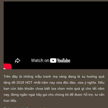
Trên đây là những mẫu tranh mạ vàng đang là xu hướng quà
tặng tết 2018 HOT nhất năm nay vừa độc đáo, vừa ý nghĩa. Nếu
bạn còn băn khoăn chưa biết lựa chọn món quà gì cho tết năm
nay, đừng ngần ngại hãy gọi cho chúng tôi để được hỗ trợ, tư vấn
trực tiếp.