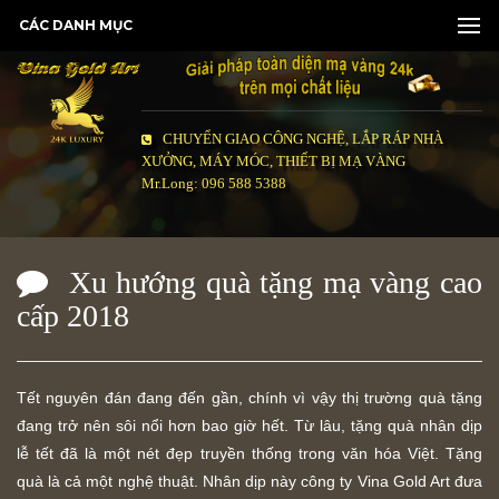
CÁC DANH MỤC
CHUYỂN GIAO CÔNG NGHỆ, LẮP RÁP NHÀ
XƯỞNG, MÁY MÓC, THIẾT BỊ MẠ VÀNG
Mr.Long: 096 588 5388
Xu hướng quà tặng mạ vàng cao
cấp 2018
Tết nguyên đán đang đến gần, chính vì vậy thị trường quà tặng
đang trở nên sôi nổi hơn bao giờ hết. Từ lâu, tặng quà nhân dịp
lễ tết đã là một nét đẹp truyền thống trong văn hóa Việt. Tặng
quà là cả một nghệ thuật. Nhân dịp này công ty Vina Gold Art đưa