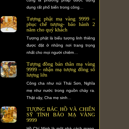
dụng rất phổ biến trong công…
Tượng phật mạ vàng 9999 –
phục chế tượng- bảo hành 2
năm cho quý khách
Tượng phật là biểu tượng linh thiêng
được đặt ở những nơi trang trọng
nhất cho mọi người chiêm…
Tượng đồng bán thân mạ vàng
9999 – nhận mạ tượng đồng số
lượng lớn
Công cha như núi Thái Sơn, Nghĩa
mẹ như nước trong nguồn chảy ra.
Thật vậy, Cha mẹ sinh…
TƯỢNG BÁC HỒ VÀ CHIẾN
SỸ TÌNH BÁO MẠ VÀNG
9999
Hồ Chí Minh là một nhà cách mạng,