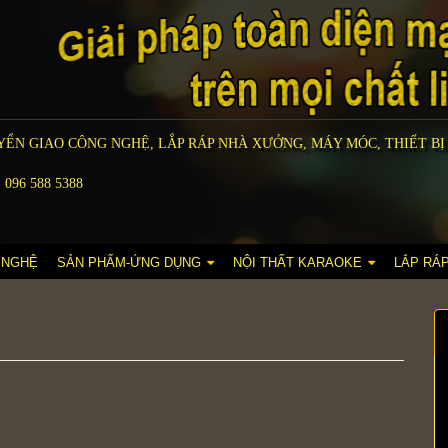
ỂN GIAO CÔNG NGHỆ, LẮP RÁP NHÀ XƯỞNG, MÁY MÓC, THIẾT BỊ
 096 588 5388
 NGHỆ
SẢN PHẨM-ỨNG DỤNG
NỘI THẤT KARAOKE
LẮP RÁ