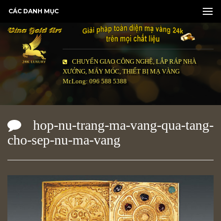
CÁC DANH MỤC
CHUYỂN GIAO CÔNG NGHỆ, LẮP RÁP NHÀ
XƯỞNG, MÁY MÓC, THIẾT BỊ MẠ VÀNG
Mr.Long: 096 588 5388
hop-nu-trang-ma-vang-qua-tang-
cho-sep-nu-ma-vang